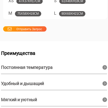
XS
S
47X37XH17CM
61X48XH18CM
M
L
75X58XH19CM
90X69XH21CM
Отправить Запрос
Преимущества
Постоянная температура
Удобный и дышащий
Мягкий и уютный