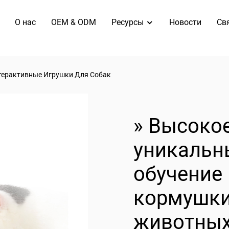
O нас
OEM & ODM
Ресурсы
Новости
Св
терактивные Игрушки Для Собак
» Высокое
уникальн
обучение
кормушки
животны