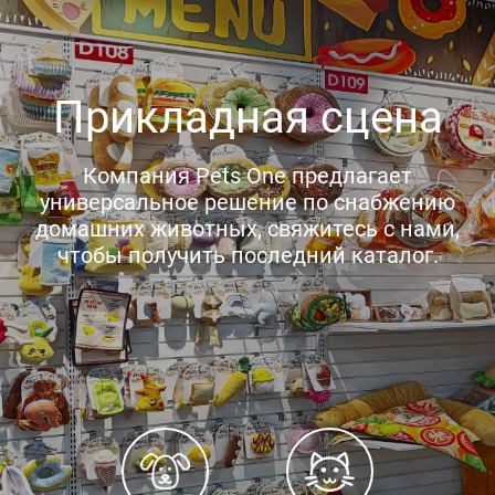
Прикладная сцена
Компания Pets One предлагает
универсальное решение по снабжению
домашних животных, свяжитесь с нами,
чтобы получить последний каталог.