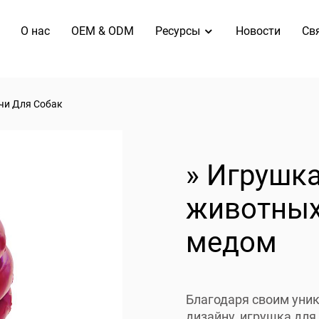
O нас
OEM & ODM
Ресурсы
Новости
Св
чи Для Собак
» Игрушк
животных
медом
Благодаря своим уни
дизайну, игрушка дл