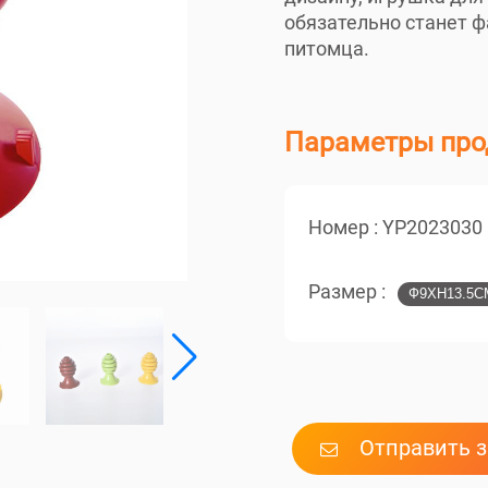
обязательно станет 
питомца.
Параметры про
Номер :
YP2023030
Размер :
Ф9XH13.5C
Отправить 