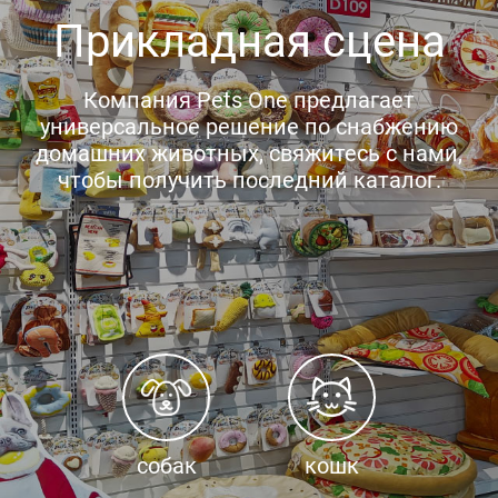
Прикладная сцена
Компания Pets One предлагает
универсальное решение по снабжению
домашних животных, свяжитесь с нами,
чтобы получить последний каталог.
собак
кошк