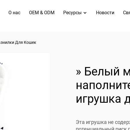
O нас
OEM & ODM
Ресурсы
Новости
Св
знилки Для Кошек
» Белый 
наполнит
игрушка 
Эта игрушка не содер
потенциальный риск п