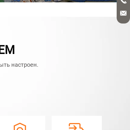
OEM
быть настроен.