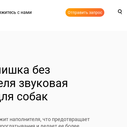
яжитесь с нами
Отправить запрос
мишка без
еля звуковая
для собак
жит наполнителя, что предотвращает
роглатывания и делает ее более