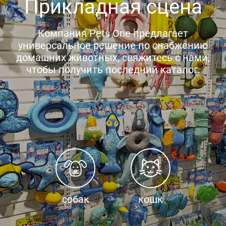
Прикладная сцена
Компания Pets One предлагает
универсальное решение по снабжению
домашних животных, свяжитесь с нами,
чтобы получить последний каталог.
собак
кошк