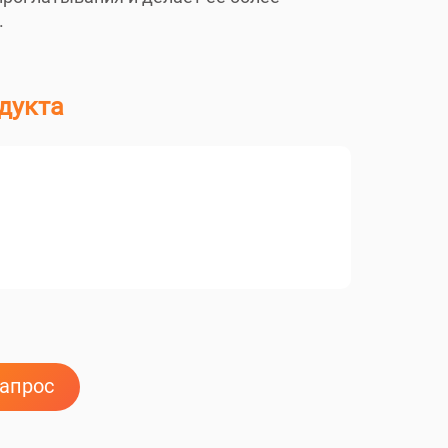
.
дукта
запрос