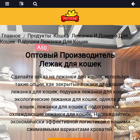
Главное
Продукты
Кошка
Лежанки И Домики Для
Кошек
Подушки Лежанки Для Кошек
Оптовый Производитель
Лежак для кошек
Сделайте заказ на лежанки для кошек, используя
такие опции, как закрытые лежаки для кошек,
лежанка для кошек, подушки лежанки для кошек,
экологические лежанки для кошек, одеяла для
кошек, лежанки для кошек с подогревом и
охлаждающие лежанки для кошек. Наслаждайтесь
экономически эффективной логистикой с нашими
сжимаемыми вариантами кроватей.