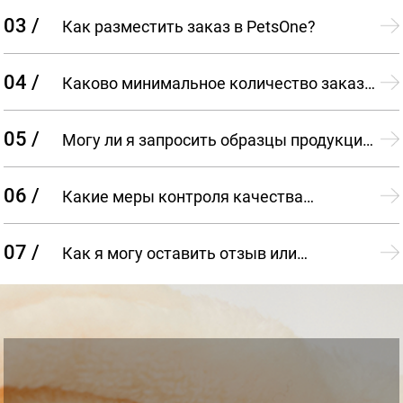
варианты продукции?
03 /
Как разместить заказ в PetsOne?
04 /
Каково минимальное количество заказа
(MOQ) для продукции PetsOne?
05 /
Могу ли я запросить образцы продукции
PetsOne перед тем, как сделать оптовый заказ?
06 /
Какие меры контроля качества
применяет PetsOne в процессе производства?
07 /
Как я могу оставить отзыв или
обратиться за поддержкой в PetsOne после
получения заказа?