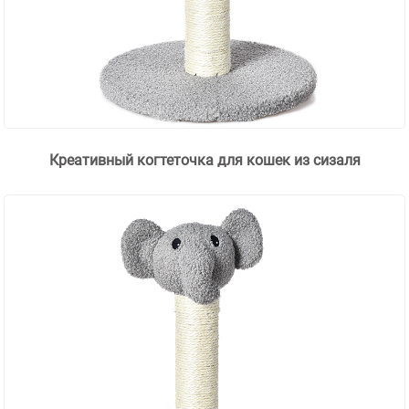
Креативный когтеточка для кошек из сизаля