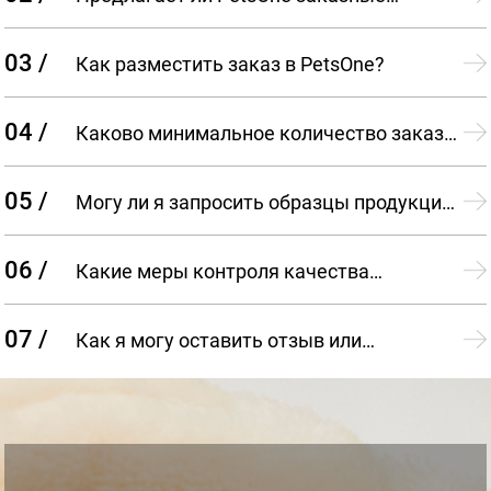
варианты продукции?
03 /
Как разместить заказ в PetsOne?
04 /
Каково минимальное количество заказа
(MOQ) для продукции PetsOne?
05 /
Могу ли я запросить образцы продукции
PetsOne перед тем, как сделать оптовый заказ?
06 /
Какие меры контроля качества
применяет PetsOne в процессе производства?
07 /
Как я могу оставить отзыв или
обратиться за поддержкой в PetsOne после
получения заказа?