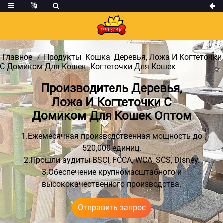
Главное
Продукты
Кошка
Деревья, Ложа И Когтеточки
С Домиком Для Кошек
Когтеточки Для Кошек
Производитель Деревья,
Ложа И Когтеточки С
Домиком Для Кошек Оптом
1.Ежемесячная производственная мощность до
520,000 единиц.
2.Прошли аудиты BSCI, FCCA, WCA, SCS, Disney.
3.Обеспечение крупномасштабного и
высококачественного производства.
Отправить запрос