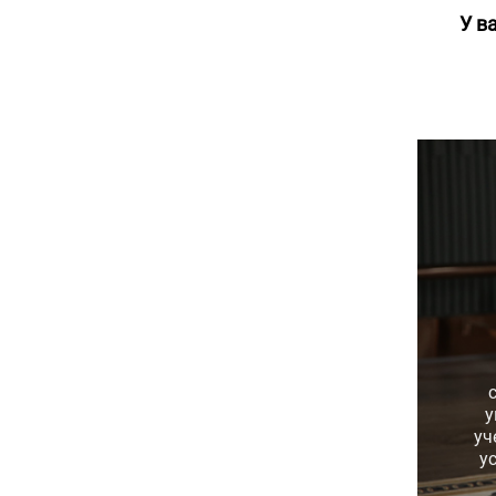
У в
у
уч
у