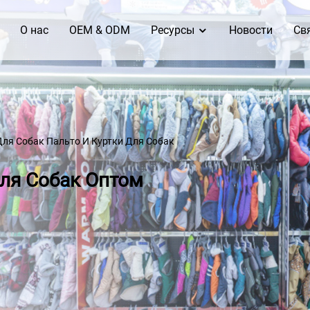
O нас
OEM & ODM
Ресурсы
Новости
Св
Для Собак
Пальто И Куртки Для Собак
ля Собак Оптом