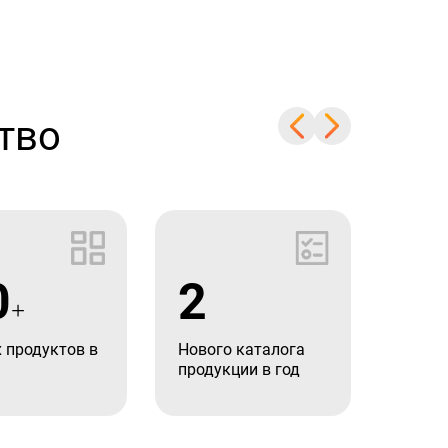
тво
0
2
9
+
 продуктов в
Нового каталога
главн
продукции в год
всему