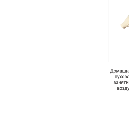
Домашня
пухова
заняти
возду