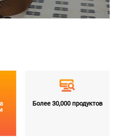
а
Более 30,000 продуктов
и
пр