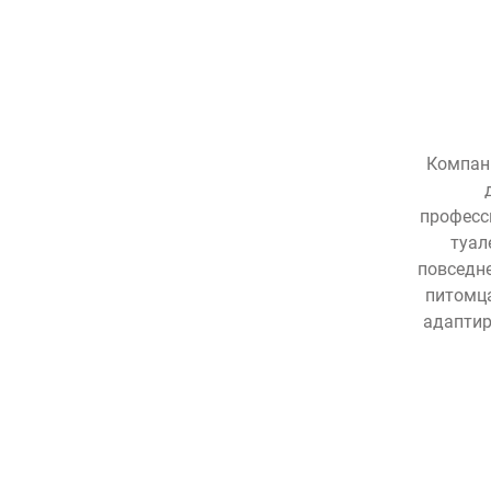
Компани
професс
туал
повседне
питомца
адаптир