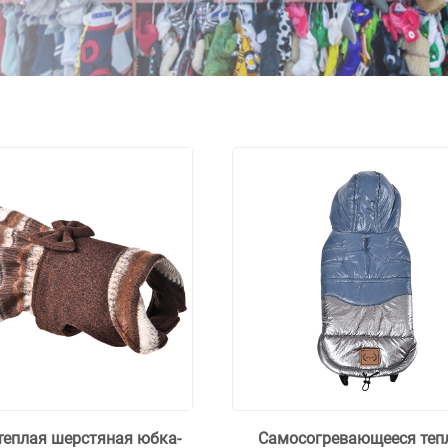
теплая шерстяная юбка-
Самосогревающееся теп