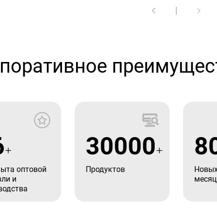
поративное преимущес
6
30000
8
+
+
пыта оптовой
Продуктов
Новых
вли и
месяц
водства