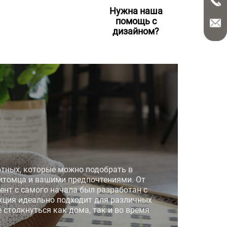
Нужна наша
помощь с
дизайном?
тных, которые можно подобрать в
итомца и вашими предпочтениями. От
ент с самого начала был разработан с
Б
кция идеально подходит для различных
 столкнуться как дома, так и во время
з
.