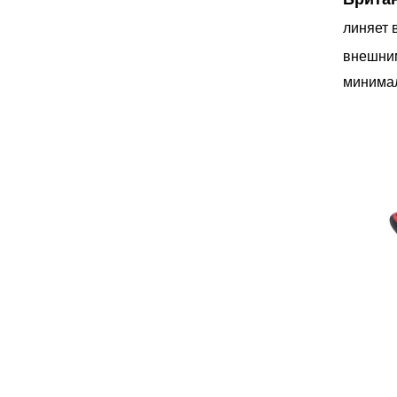
линяет 
внешни
минимал