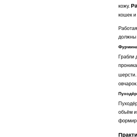
Р
кожу.
кошек и
Работая
должны 
Фурмина
Грабли 
проника
шерсти
овчарок
Пуходёр
Пуходёр
объём и
формиро
Практи