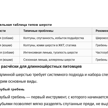
ельная таблица типов шерсти
рсти
Типичные проблемы
Рекомен
 (собаки)
Колтуны, спутанность, избыток подшёрстка
Широкозу
 (кошки)
Колтуны, комки шерсти в ЖКТ, статика
Гребень 
я (собаки)
Интенсивная линька, тусклость шерсти
Частозуб
я (кошки)
Сезонная линька, аллергены шерсти
Гребень 
 расчёски для длинношёрстных питомцев
 длинной шерстью требует системного подхода и набора с
рим основные виды.
убый гребень
убый гребень — первый инструмент, с которого начинается
убьями позволяет мягко разделять спутанные пряди, не вы