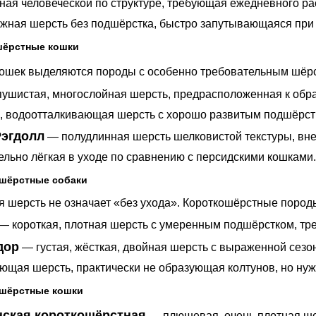
ная человеческой по структуре, требующая ежедневного р
жная шерсть без подшёрстка, быстро запутывающаяся пр
ёрстные кошки
ошек выделяются породы с особенно требовательным шёр
 пушистая, многослойная шерсть, предрасположенная к обр
, водоотталкивающая шерсть с хорошо развитым подшёрс
Рэгдолл
— полудлинная шерсть шелковистой текстуры, вн
ельно лёгкая в уходе по сравнению с персидскими кошками.
шёрстные собаки
я шерсть не означает «без ухода». Короткошёрстные пород
— короткая, плотная шерсть с умеренным подшёрстком, т
дор
— густая, жёсткая, двойная шерсть с выраженной сезо
ющая шерсть, практически не образующая колтунов, но ну
шёрстные кошки
нская короткошёрстная
— плюшевая, очень плотная ше