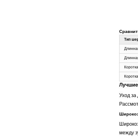
Сравнит
Тип ше
Длинная
Длинная
Коротка
Коротка
Лучшие
Уход за
Рассмот
Широкоз
Широкоз
между з