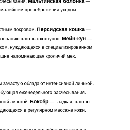
Мальтийская болонка
асчёсывания.
—
и малейшем пренебрежении уходом.
Персидская кошка
стным покровом.
—
Мейн-кун
азованию плотных колтунов.
—
тком, нуждающаяся в специализированном
ешне напоминающая кроличий мех,
ы зачастую обладают интенсивной линькой.
ребующая еженедельного расчёсывания.
Боксёр
нной линькой.
— гладкая, плотно
ждающаяся в регулярном массаже кожи.
рсть с отличным подшёрстком; активно