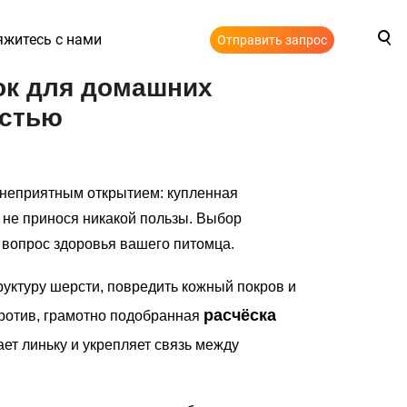
яжитесь с нами
Отправить запрос
ок для домашних
рстью
 неприятным открытием: купленная
, не принося никакой пользы. Выбор
а вопрос здоровья вашего питомца.
уктуру шерсти, повредить кожный покров и
расчёска
ротив, грамотно подобранная
ет линьку и укрепляет связь между