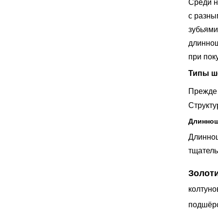
Среди н
с разны
зубьями
длиннош
при пок
Типы ш
Прежде
Структу
Длиннош
Длиннош
тщатель
Золот
колтуно
подшёрс