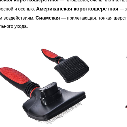
Американская короткошёрстная
весной и осенью.
— ж
Сиамская
м воздействиям.
— прилегающая, тонкая шерсть
ьного ухода.