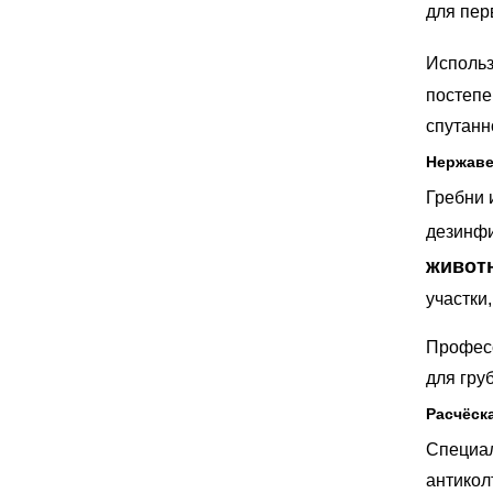
для пер
Исполь
постепе
спутанн
Нержаве
Гребни 
дезинфи
живот
участки,
Професс
для гру
Расчёск
Специал
антикол