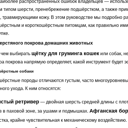
аиболее распространённых ошибок владельцев — использов
м типом шерсти, пренебрежение подшёрстком, а также пр
, травмирующими кожу. В этом руководстве мы подробно р
ёрстным и короткошёрстным питомцам, как правильно ими 
упке.
ерстяного покрова домашних животных
щётку для груминга кошек
 чем выбирать
или собак, н
ра покрова напрямую определяет, какой инструмент будет э
ёрстные собаки
ёрстные породы отличаются густым, часто многоуровневы
ного ухода. К ним относятся:
истый ретривер
— двойная шерсть средней длины с пло
Афганская бор
в в паховой зоне, за ушами и подмышках.
тка, крайне чувствительная к механическому воздействию.