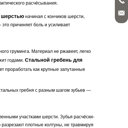
актического расчёсывания.
й шерстью
начиная с кончиков шерсти,
 это причиняет боль и усиливает
го груминга. Материал не ржавеет, легко
Стальной гребень для
жит годами.
т проработать как крупные запутанные
тальных гребня с разным шагом зубьев —
енными участками шерсти. Зубья расчёски-
о разрезают плотные колтуны, не травмируя