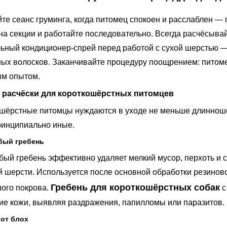
те сеанс груминга, когда питомец спокоен и расслаблен — 
на секции и работайте последовательно. Всегда расчёсывай
ьный кондиционер-спрей перед работой с сухой шерстью — 
ых волосков. Заканчивайте процедуру поощрением: питоме
ым опытом.
 расчёски для короткошёрстных питомцев
шёрстные питомцы нуждаются в уходе не меньше длинношё
ринципиально иные.
бый гребень
бый гребень эффективно удаляет мелкий мусор, перхоть и
й шерсти. Используется после основной обработки резино
Гребень для короткошёрстных собак
ого покрова.
с
ие кожи, выявляя раздражения, папилломы или паразитов.
 от блох