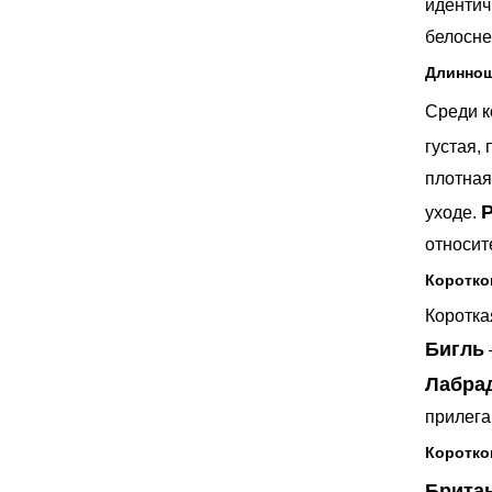
идентич
белосне
Длиннош
Среди к
густая,
плотная
уходе.
относит
Коротко
Коротка
Бигль
Лабра
прилега
Коротко
Брита