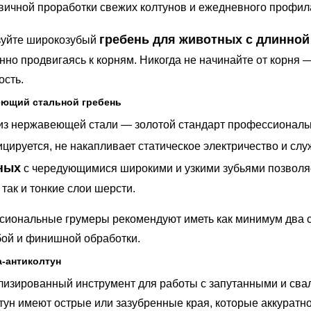
вичной проработки свежих колтунов и ежедневного профил
гребень для животных с длинно
зуйте широкозубый
нно продвигаясь к корням. Никогда не начинайте от корня —
ость.
ющий стальной гребень
из нержавеющей стали — золотой стандарт профессионально
цируется, не накапливает статическое электричество и слу
ных
с чередующимися широкими и узкими зубьями позволяе
 так и тонкие слои шерсти.
иональные грумеры рекомендуют иметь как минимум два с
бой и финишной обработки.
а-антиколтун
изированный инструмент для работы с запутанными и свал
тун имеют острые или зазубренные края, которые аккуратн