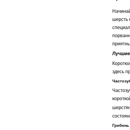
Начинай
шерсть 
специал
порванн
приятн
Лучшие
Коротко
здесь п
Частозу
Частозу
коротко
шерстян
состоян
Гребень