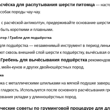
асчёска для распутывания шерсти питомца
— насто
 собак породы чау-чау.
 с расчёской-антиколтун, придерживайте основание шерсти 
быть короткими и плавными.
тор / Грабли для подшёрстка
для подшёрстка — незаменимый инструмент в период линьк
ют сквозь внешний слой шерсти к подшёрстку, вычёсывая 
Гребень для вычёсывания подшёрстка
.
рекомендова
, мейн-кунов и других двойношёрстных пород.
ка
ка с металлическими шпильками на мягкой подушке заверш
 гладкость. Используется после основного расчёсывания 
вания укладки у длинношёрстных пород.
ческие советы по груминговой процедуре для д