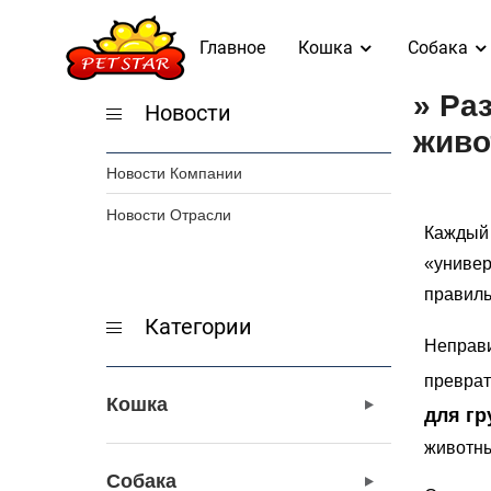
Главное
Кошка
Собака
» Ра
Новости
живо
Новости Компании
Новости Отрасли
Каждый 
«универ
правиль
Категории
Неправ
преврат
Кошка
для гр
животны
Собака